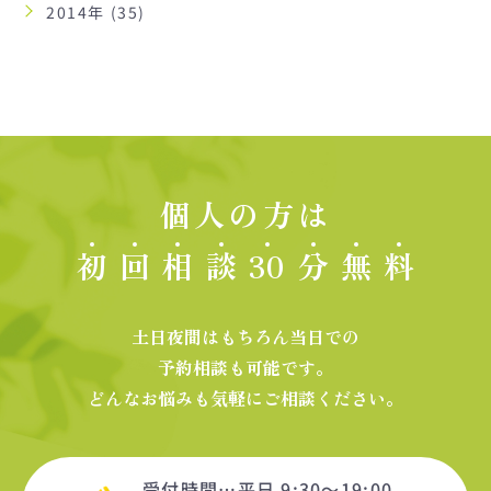
2014年 (35)
個人の方は
初
回
相
談
30
分
無
料
土日夜間はもちろん当日での
予約相談も可能です。
どんなお悩みも気軽にご相談ください。
受付時間…平日 9:30～19:00