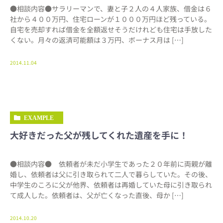
●相談内容●サラリーマンで、妻と子２人の４人家族、借金は６
社から４００万円、住宅ローンが１０００万円ほど残っている。
自宅を売却すれば借金を全額返せそうだけれども住宅は手放した
くない。月々の返済可能額は３万円、ボーナス月は […]
2014.11.04
EXAMPLE
大好きだった父が残してくれた遺産を手に！
●相談内容● 依頼者が未だ小学生であった２０年前に両親が離
婚し、依頼者は父に引き取られて二人で暮らしていた。その後、
中学生のころに父が他界、依頼者は再婚していた母に引き取られ
て成人した。依頼者は、父が亡くなった直後、母か […]
2014.10.20