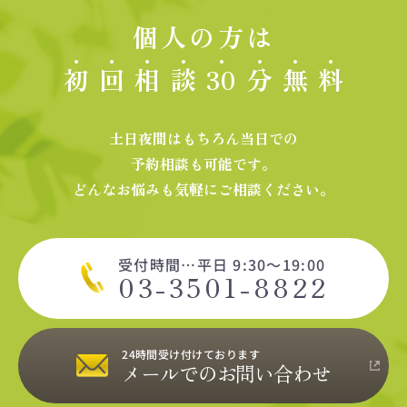
個人の方は
初
回
相
談
30
分
無
料
土日夜間はもちろん当日での
予約相談も可能です。
どんなお悩みも気軽にご相談ください。
受付時間…平日 9:30～19:00
03-3501-8822
24時間受け付けております
メールでのお問い合わせ