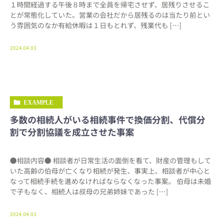
１時間経過する午後８時まで全員を帰宅させず、居残りさせるこ
とが常態化していた。営業の会社だから居残るのは当たり前とい
う雰囲気のなか有給休暇は１日もとれず、残業代も […]
2024.04.03
EXAMPLE
多数の相続人がいる相続事件で換価分割、代償分
割で分割協議を成立させた事案
●相談内容● 相談者が日常生活の面倒を看て、財産の管理もして
いた高齢の伯母が亡くなり相続が発生、事実上、相談者が中心と
なって相続手続を進めなければならなくなった事案。 伯母は未婚
で子もなく、相続人は叔母の兄弟姉妹であった […]
2024.04.03