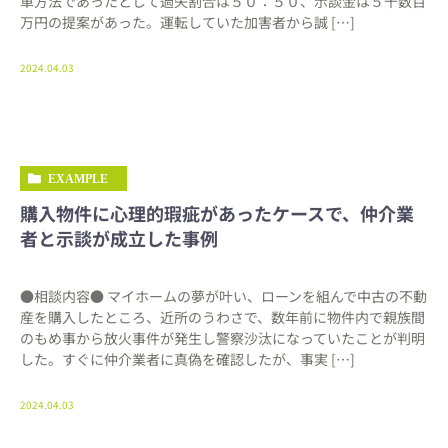
車方法であったとして過失割合は５０：５０、示談金は５千数百
万円の提案があった。運転していた加害者から誠 […]
2024.04.03
EXAMPLE
購入物件に心理的瑕疵があったケースで、仲介業
者と示談が成立した事例
●相談内容● マイホームの夢が叶い、ローンを組んで中古の不動
産を購入したところ、近所のうわさで、数年前に物件内で親族間
のもめ事から放火事件が発生し警察沙汰になっていたことが判明
した。すぐに仲介業者に真偽を確認したが、事実 […]
2024.04.03