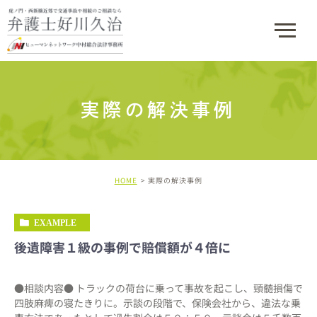
実際の解決事例
HOME
実際の解決事例
EXAMPLE
後遺障害１級の事例で賠償額が４倍に
●相談内容● トラックの荷台に乗って事故を起こし、頸髄損傷で
四肢麻痺の寝たきりに。示談の段階で、保険会社から、違法な乗