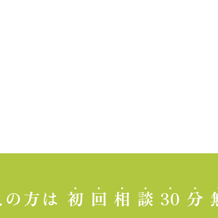
人の方は
初
回
相
談
30
分