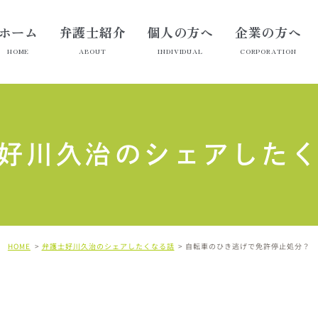
ホーム
弁護士紹介
個人の方へ
企業の方へ
HOME
ABOUT
INDIVIDUAL
CORPORATION
好川久治のシェアした
HOME
弁護士好川久治のシェアしたくなる話
自転車のひき逃げで免許停止処分？