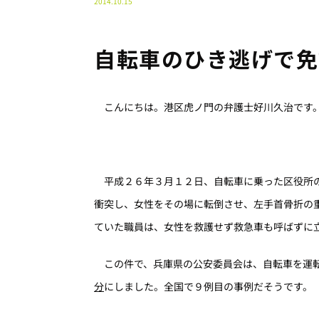
2014.10.15
自転車のひき逃げで免
こんにちは。港区虎ノ門の弁護士好川久治です
平成２６年３月１２日、自転車に乗った区役所の
衝突し、女性をその場に転倒させ、左手首骨折の
ていた職員は、女性を救護せず救急車も呼ばずに
この件で、兵庫県の公安委員会は、自転車を運
分
にしました。全国で９例目の事例だそうです。